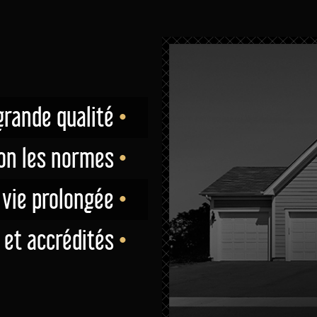
grande qualité
•
lon les normes
•
 vie prolongée
•
 et accrédités
•